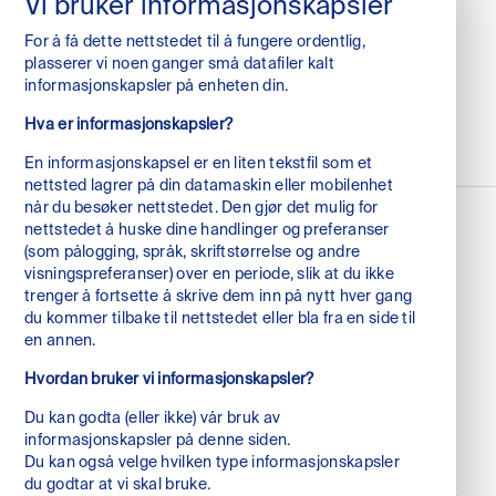
Vi bruker informasjonskapsler
Mail: michael.ganten@nordg.com
For å få dette nettstedet til å fungere ordentlig,
Mail: media@nordg.com
plasserer vi noen ganger små datafiler kalt
Phone: +46 765 27 65 17
informasjonskapsler på enheten din.
Hva er informasjonskapsler?
En informasjonskapsel er en liten tekstfil som et
nettsted lagrer på din datamaskin eller mobilenhet
når du besøker nettstedet. Den gjør det mulig for
nettstedet å huske dine handlinger og preferanser
(som pålogging, språk, skriftstørrelse og andre
visningspreferanser) over en periode, slik at du ikke
trenger å fortsette å skrive dem inn på nytt hver gang
du kommer tilbake til nettstedet eller bla fra en side til
en annen.
Hvordan bruker vi informasjonskapsler?
Følg oss
linkedin
Du kan godta (eller ikke) vår bruk av
informasjonskapsler på denne siden.
facebook
Besøksadresse
Du kan også velge hvilken type informasjonskapsler
du godtar at vi skal bruke.
Karl Johans gate 6