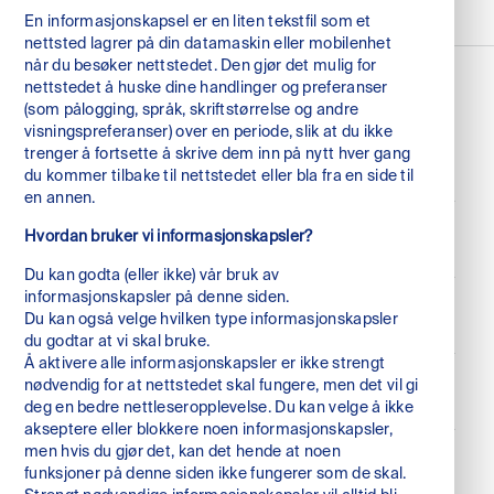
En informasjonskapsel er en liten tekstfil som et
nettsted lagrer på din datamaskin eller mobilenhet
når du besøker nettstedet. Den gjør det mulig for
nettstedet å huske dine handlinger og preferanser
(som pålogging, språk, skriftstørrelse og andre
visningspreferanser) over en periode, slik at du ikke
trenger å fortsette å skrive dem inn på nytt hver gang
du kommer tilbake til nettstedet eller bla fra en side til
en annen.
Hvordan bruker vi informasjonskapsler?
Følg oss
linkedin
Du kan godta (eller ikke) vår bruk av
informasjonskapsler på denne siden.
facebook
Besøksadresse
Du kan også velge hvilken type informasjonskapsler
du godtar at vi skal bruke.
Karl Johans gate 6
Å aktivere alle informasjonskapsler er ikke strengt
0154 Oslo
nødvendig for at nettstedet skal fungere, men det vil gi
Kontakt oss
deg en bedre nettleseropplevelse. Du kan velge å ikke
Norway
+47 229 55 700
akseptere eller blokkere noen informasjonskapsler,
men hvis du gjør det, kan det hende at noen
info@nordg.no
funksjoner på denne siden ikke fungerer som de skal.