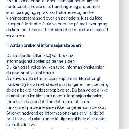
når du besøker nettstedet. Den gjør det mulig for
nettstedet å huske dine handlinger og preferanser
(som pålogging, språk, skriftstørrelse og andre
visningspreferanser) over en periode, slik at du ikke
trenger å fortsette å skrive dem inn på nytt hver gang
du kommer tilbake til nettstedet eller bla fra en side til
en annen.
Hvordan bruker vi informasjonskapsler?
Følg oss
linkedin
Du kan godta (eller ikke) vår bruk av
informasjonskapsler på denne siden.
facebook
Besøksadresse
Du kan også velge hvilken type informasjonskapsler
du godtar at vi skal bruke.
Karl Johans gate 6
Å aktivere alle informasjonskapsler er ikke strengt
0154 Oslo
nødvendig for at nettstedet skal fungere, men det vil gi
Kontakt oss
deg en bedre nettleseropplevelse. Du kan velge å ikke
Norway
+47 229 55 700
akseptere eller blokkere noen informasjonskapsler,
men hvis du gjør det, kan det hende at noen
info@nordg.no
funksjoner på denne siden ikke fungerer som de skal.
Strengt nødvendige informasjonskapsler vil alltid bli
brukt for at du skal kunne få tilgang til hele eller deler
av nettsiden vår.