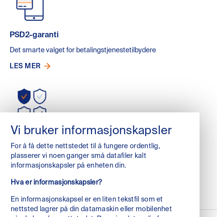
PSD2-garanti
Det smarte valget for betalingstjenestetilbydere
LES MER
Vi bruker informasjonskapsler
Øvrige garantier
For å få dette nettstedet til å fungere ordentlig,
Vi utarbeider skreddersydde garantier for en bestemt
plasserer vi noen ganger små datafiler kalt
virksomhet!
informasjonskapsler på enheten din.
LES MER
Hva er informasjonskapsler?
En informasjonskapsel er en liten tekstfil som et
nettsted lagrer på din datamaskin eller mobilenhet