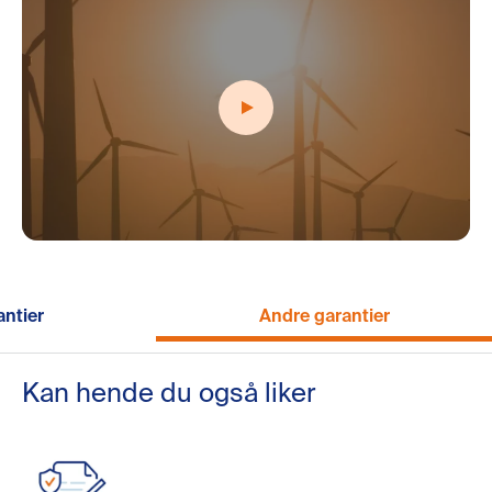
antier
Andre garantier
Kan hende du også liker